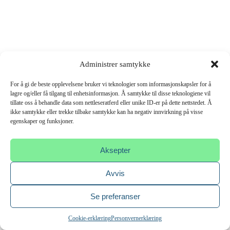
Administrer samtykke
For å gi de beste opplevelsene bruker vi teknologier som informasjonskapsler for å
lagre og/eller få tilgang til enhetsinformasjon. Å samtykke til disse teknologiene vil
tillate oss å behandle data som nettleseratferd eller unike ID-er på dette nettstedet. Å
ikke samtykke eller trekke tilbake samtykke kan ha negativ innvirkning på visse
egenskaper og funksjoner.
Aksepter
Avvis
Se preferanser
Cookie-erklæring
Personvernerklæring